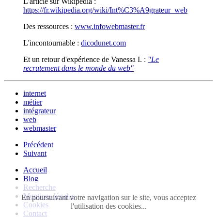
L'article sur Wikipedia :
https://fr.wikipedia.org/wiki/Int%C3%A9grateur_web
Des ressources :
www.infowebmaster.fr
L'incontournable :
dicodunet.com
Et un retour d'expérience de Vanessa I. :
"Le
recrutement dans le monde du web"
internet
métier
intégrateur
web
webmaster
Précédent
Suivant
Accueil
Blog
Recherche
Mentions légales
En poursuivant votre navigation sur le site, vous acceptez
Cookies
l'utilisation des cookies...
Contact