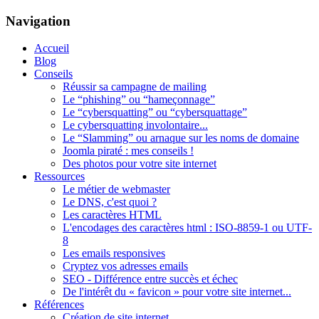
Navigation
Accueil
Blog
Conseils
Réussir sa campagne de mailing
Le “phishing” ou “hameçonnage”
Le “cybersquatting” ou “cybersquattage”
Le cybersquatting involontaire...
Le “Slamming” ou arnaque sur les noms de domaine
Joomla piraté : mes conseils !
Des photos pour votre site internet
Ressources
Le métier de webmaster
Le DNS, c'est quoi ?
Les caractères HTML
L'encodages des caractères html : ISO-8859-1 ou UTF-
8
Les emails responsives
Cryptez vos adresses emails
SEO - Différence entre succès et échec
De l'intérêt du « favicon » pour votre site internet...
Références
Création de site internet