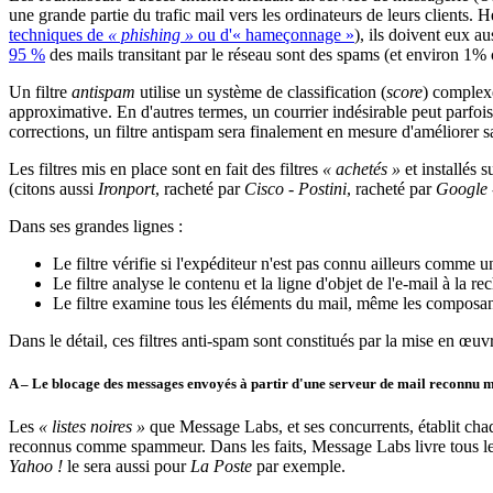
une grande partie du trafic mail vers les ordinateurs de leurs clients
techniques de
« phishing »
ou d'« hameçonnage »
), ils doivent eux a
95 %
des mails transitant par le réseau sont des spams (et environ 1% 
Un filtre
antispam
utilise un système de classification (
score
) complex
approximative. En d'autres termes, un courrier indésirable peut parfo
corrections, un filtre antispam sera finalement en mesure d'améliorer sa
Les filtres mis en place sont en fait des filtres
« achetés »
et installés 
(citons aussi
Ironport
, racheté par
Cisco
-
Postini
, racheté par
Google
Dans ses grandes lignes :
Le filtre vérifie si l'expéditeur n'est pas connu ailleurs comm
Le filtre analyse le contenu et la ligne d'objet de l'e-mail à la 
Le filtre examine tous les éléments du mail, même les composa
Dans le détail, ces filtres anti-spam sont constitués par la mise en œ
A – Le blocage des messages envoyés à partir d'une serveur de mail reconnu m
Les
« listes noires »
que Message Labs, et ses concurrents, établit chaque
reconnus comme spammeur. Dans les faits, Message Labs livre tous les
Yahoo !
le sera aussi pour
La Poste
par exemple.