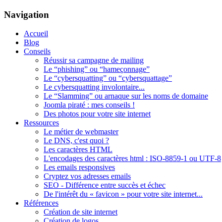
Navigation
Accueil
Blog
Conseils
Réussir sa campagne de mailing
Le “phishing” ou “hameçonnage”
Le “cybersquatting” ou “cybersquattage”
Le cybersquatting involontaire...
Le “Slamming” ou arnaque sur les noms de domaine
Joomla piraté : mes conseils !
Des photos pour votre site internet
Ressources
Le métier de webmaster
Le DNS, c'est quoi ?
Les caractères HTML
L'encodages des caractères html : ISO-8859-1 ou UTF-8
Les emails responsives
Cryptez vos adresses emails
SEO - Différence entre succès et échec
De l'intérêt du « favicon » pour votre site internet...
Références
Création de site internet
Création de logos