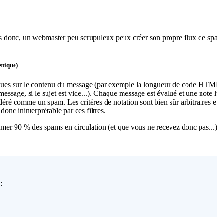
 donc, un webmaster peu scrupuleux peux créer son propre flux de spams
stique)
tiques sur le contenu du message (par exemple la longueur de code HTML
 message, si le sujet est vide...). Chaque message est évalué et une note lu
éré comme un spam. Les critères de notation sont bien sûr arbitraires et d
donc ininterprétable par ces filtres.
mer 90 % des spams en circulation (et que vous ne recevez donc pas...)
: