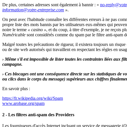
De plus, certaines adresses sont également à bannir : «
»
.
On peut avec l'habitude connaître les différentes erreurs à ne pas comme
propre liste des mots bannis par les utilisateurs eux-mêmes qui peuvent 
noire le terme
« casino »
, et du coup, à titre d'exemple, je ne reçois pl
Numéricable
sont considérés comme du spam par le filtre anti-spam d
Malgré toutes les précautions de rigueur, il existera toujours un risqu
ou de site web autorisés qui travaillent en respectant les règles en us
› Même s'il est impossible de lister toutes les contraintes liées aux 
campagne.
› Ces blocages ont une conséquence directe sur les statistiques de 
ou clics dans le corps du message) supérieurs aux chiffres finalement
En savoir plus :
https://fr.wikipedia.org/wiki/Spam
www.arobase.org/spam
2 - Les filtres anti-spam des Providers
Les fournisseurs d'accès Internet incluant un service de messagerie (
O