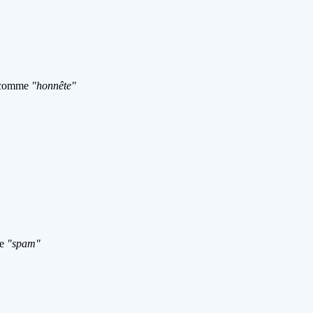
é comme
"honnête"
me
"spam"