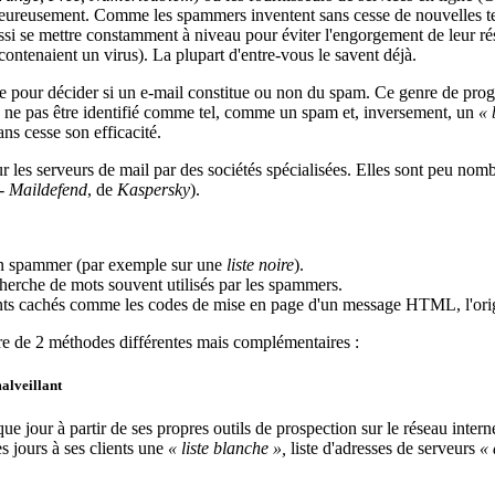
. Heureusement. Comme les spammers inventent sans cesse de nouvelles te
ussi se mettre constamment à niveau pour éviter l'engorgement de leur rése
contenaient un virus). La plupart d'entre-vous le savent déjà.
e pour décider si un e-mail constitue ou non du spam. Ce genre de prog
is ne pas être identifié comme tel, comme un spam et, inversement, un
« 
ns cesse son efficacité.
sur les serveurs de mail par des sociétés spécialisées. Elles sont peu n
-
Maildefend
, de
Kaspersky
).
e un spammer (par exemple sur une
liste noire
).
recherche de mots souvent utilisés par les spammers.
nts cachés comme les codes de mise en page d'un message HTML, l'origi
uvre de 2 méthodes différentes mais complémentaires :
alveillant
 jour à partir de ses propres outils de prospection sur le réseau internet
 jours à ses clients une
« liste blanche »,
liste d'adresses de serveurs
« 