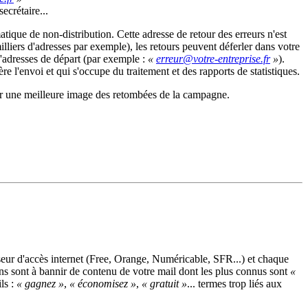
ecrétaire...
tique de non-distribution. Cette adresse de retour des erreurs n'est
illiers d'adresses par exemple), les retours peuvent déferler dans votre
d'adresses de départ (par exemple :
«
»
).
gère l'envoi et qui s'occupe du traitement et des rapports de statistiques.
avoir une meilleure image des retombées de la campagne.
seur d'accès internet (Free, Orange, Numéricable, SFR...) et chaque
ons sont à bannir de contenu de votre mail dont les plus connus sont
«
ls :
« gagnez »
,
« économisez »
,
« gratuit »
... termes trop liés aux