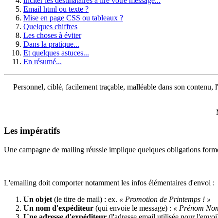
Inciter les destinataires à lire votre message...
Email html ou texte ?
Mise en page CSS ou tableaux ?
Quelques chiffres
Les choses à éviter
Dans la pratique...
Et quelques astuces...
En résumé...
Personnel, ciblé, facilement traçable, malléable dans son contenu, l'e
Les impératifs
Une campagne de mailing réussie implique quelques obligations formel
L'emailing doit comporter notamment les infos élémentaires d'envoi :
Un objet
(le titre de mail) : ex.
« Promotion de Printemps ! »
Un nom d'expéditeur
(qui envoie le message) :
« Prénom No
Une adresse d'expéditeur
(l'adresse email utilisée pour l'envoi