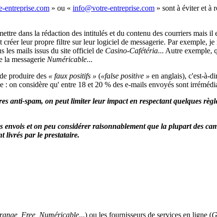
» ou «
» sont à éviter et à
ttre dans la rédaction des intitulés et du contenu des courriers mais il 
créer leur propre filtre sur leur logiciel de messagerie. Par exemple, je
us les mails issus du site officiel de
Casino-Cafétéria
... Autre exemple, q
e la messagerie
Numéricable
...
e de produire des
« faux positifs »
(
«false positive »
en anglais), c'est-à-di
age : on considère qu' entre 18 et 20 % des e-mails envoyés sont irréméd
filtres anti-spam, on peut limiter leur impact en respectant quelques rè
vos envois et on peu considérer raisonnablement que la plupart des ca
 livrés par le prestataire.
range, Free, Numéricable
...) ou les fournisseurs de services en ligne (
G