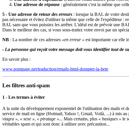
Une adresse de réponse
: généralement c'est la même que celle 
5 - Une adresse de
retour des erreurs
: lorsque la BAL de votre destin
pas nécessaire et évitez d'utiliser la même que celle de l'expéditeur : 
BAL sans que vous puissiez les arrêter. L'idéal est de prévoir une BAL r
Dans le meilleur des cas, si vous sous-traitez votre envoi par un spéc
NB
: La nombre de ces adresses
«en erreur »
est importante car elle i
› La personne qui reçoit votre message doit vous identifier tout de su
En savoir plus :
www.pompage.net/traduction/emails-html-dompter-la-bete
Les filtres anti-spam
1 - Les termes à éviter
A la suite du développement exponentiel de l'utilisation des mails et de
service de mail en ligne (Hotmail, Yahoo !, Gmail, Voilà, ...) à mis a
viagra »
,
« sexe »
,
« piratage »
... Mais certains, plus
« basiques »
le s
véritables spam et qui sont donc à utiliser avec précaution...