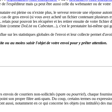
de l'expéditeur mais ça peut être aussi celle du webmaster ou de votre s
ataire est pleine ou n'existe plus, le serveur renvoie une réponse automa
en cas de gros envoi (si vous avez acheté un fichier contenant plusieurs m
elais pour pouvoir les récupérer et les retirer ensuite de votre fichier 
ialiste (comme
DoList
ou
Cabestan
...), c'est le prestataire lui-même qui 
nflue sur les statistiques globales de l'envoi et leur collecte permet d'
ite ou au moins saisir l'objet de votre envoi pour y prêter attention.
s envois de courriers non-sollicités (
spam
ou
pourriel
), chaque fournis
u point son propre filtre anti-spam. Du coup, certains termes ou expressi
ont aussi, notamment en ce qui concerne les objets (ou intitulés) des mai