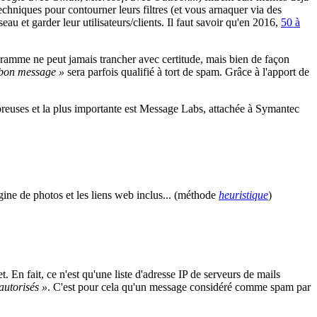
chniques pour contourner leurs filtres (et vous arnaquer via des
au et garder leur utilisateurs/clients. Il faut savoir qu'en 2016,
50 à
ramme ne peut jamais trancher avec certitude, mais bien de façon
bon message »
sera parfois qualifié à tort de spam. Grâce à l'apport de
ombreuses et la plus importante est Message Labs, attachée à Symantec
ne de photos et les liens web inclus... (méthode
heuristique
)
. En fait, ce n'est qu'une liste d'adresse IP de serveurs de mails
autorisés »
. C'est pour cela qu'un message considéré comme spam par