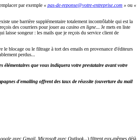
 remplacer par exemple
«
»
ou
«
existe une barrière supplémentaire totalement incontrôlable qui est la
 reçois des courriers pour jouer au
casino en ligne
... Je mets en liste
ui laisse songeur : les mails que je reçois du service client de
re le blocage ou le filtrage à tort des emails en provenance d'éditeurs
iablement perdus...
gles élémentaires que vous indiquera votre prestataire avant votre
mpagnes d'emailing offrent des taux de réussite (ouverture du mail
oogle
avec
Gmail
,
Microsoft
avec
Outlook
...) filtrent eux-mêmes déjà