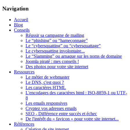
Navigation
Accueil
Blog
Conseils
Réussir sa campagne de mailing
Le “phishing” ou “hameçonnage”
Le “cybersquatting” ou “cybersquattage”
Le cybersquatting involontaire...
Le “Slamming” ou arnaque sur les noms de domaine
Joomla piraté : mes conseils !
Des photos pour votre site internet
Ressources
Le métier de webmaster
Le DNS, c'est quoi ?
Les caractères HTML
L'encodages des caractères html : ISO-8859-1 ou UTF-
8
Les emails responsives
Cryptez vos adresses emails
SEO - Différence entre succès et échec
De l'intérêt du « favicon » pour votre site internet...
Références
Création de site internet