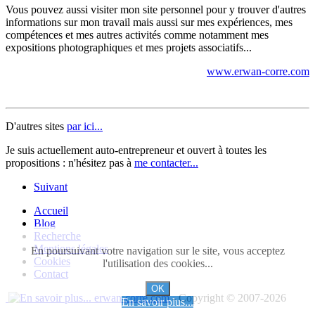
Vous pouvez aussi visiter mon site personnel pour y trouver d'autres
informations sur mon travail mais aussi sur mes expériences, mes
compétences et mes autres activités comme notamment mes
expositions photographiques et mes projets associatifs...
www.erwan-corre.com
D'autres sites
par ici...
Je suis actuellement auto-entrepreneur et ouvert à toutes les
propositions : n'hésitez pas à
me contacter...
Suivant
Accueil
Blog
Recherche
Mentions légales
En poursuivant votre navigation sur le site, vous acceptez
Cookies
l'utilisation des cookies...
Contact
OK
erwan-corre.com
- Copyright © 2007-2026
En savoir plus...