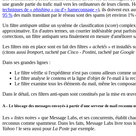
une grande partie du trafic mail vers les ordinateurs de leurs clients
techniques de
« phishing »
ou d'« hameçonnage »
), ils doivent eux a
95 %
des mails transitant par le réseau sont des spams (et environ 1% 
Un filtre
antispam
utilise un système de classification (
score
) complex
approximative. En d'autres termes, un courrier indésirable peut parfo
corrections, un filtre antispam sera finalement en mesure d'améliorer sa
Les filtres mis en place sont en fait des filtres
« achetés »
et installés 
(citons aussi
Ironport
, racheté par
Cisco
-
Postini
, racheté par
Google
Dans ses grandes lignes :
Le filtre vérifie si l'expéditeur n'est pas connu ailleurs comm
Le filtre analyse le contenu et la ligne d'objet de l'e-mail à la 
Le filtre examine tous les éléments du mail, même les composa
Dans le détail, ces filtres anti-spam sont constitués par la mise en œ
A – Le blocage des messages envoyés à partir d'une serveur de mail reconnu m
Les
« listes noires »
que Message Labs, et ses concurrents, établit chaque
reconnus comme spammeur. Dans les faits, Message Labs livre tous les
Yahoo !
le sera aussi pour
La Poste
par exemple.