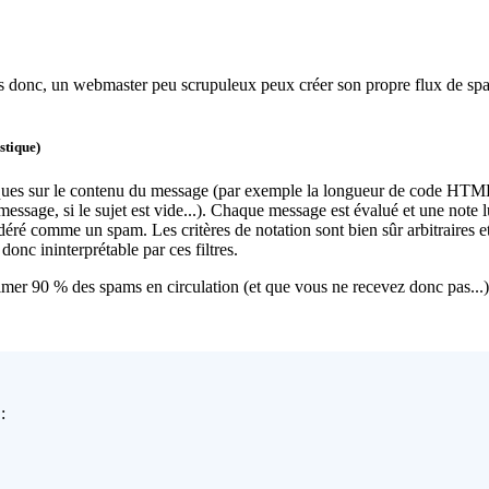
 donc, un webmaster peu scrupuleux peux créer son propre flux de spams
stique)
tiques sur le contenu du message (par exemple la longueur de code HTML
 message, si le sujet est vide...). Chaque message est évalué et une note lu
éré comme un spam. Les critères de notation sont bien sûr arbitraires et d
donc ininterprétable par ces filtres.
mer 90 % des spams en circulation (et que vous ne recevez donc pas...)
: