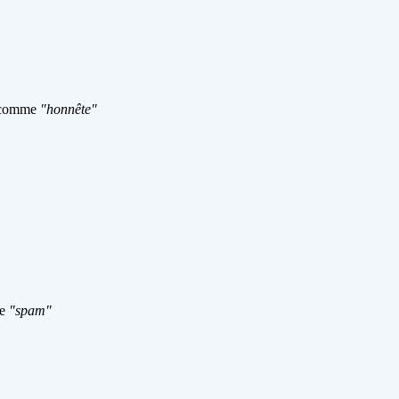
é comme
"honnête"
me
"spam"