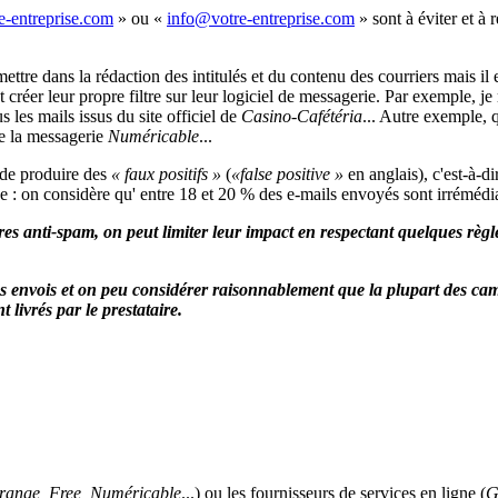
» ou «
» sont à éviter et à
ttre dans la rédaction des intitulés et du contenu des courriers mais il 
créer leur propre filtre sur leur logiciel de messagerie. Par exemple, je
us les mails issus du site officiel de
Casino-Cafétéria
... Autre exemple, q
e la messagerie
Numéricable
...
e de produire des
« faux positifs »
(
«false positive »
en anglais), c'est-à-di
age : on considère qu' entre 18 et 20 % des e-mails envoyés sont irréméd
filtres anti-spam, on peut limiter leur impact en respectant quelques rè
vos envois et on peu considérer raisonnablement que la plupart des ca
 livrés par le prestataire.
range, Free, Numéricable
...) ou les fournisseurs de services en ligne (
G