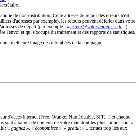
ecrétaire...
tique de non-distribution. Cette adresse de retour des erreurs n'est
illiers d'adresses par exemple), les retours peuvent déferler dans votre
d'adresses de départ (par exemple :
«
»
).
gère l'envoi et qui s'occupe du traitement et des rapports de statistiques.
avoir une meilleure image des retombées de la campagne.
seur d'accès internet (Free, Orange, Numéricable, SFR...) et chaque
ons sont à bannir de contenu de votre mail dont les plus connus sont
«
ls :
« gagnez »
,
« économisez »
,
« gratuit »
... termes trop liés aux