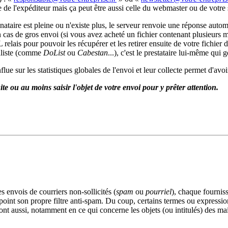
de l'expéditeur mais ça peut être aussi celle du webmaster ou de votre s
ataire est pleine ou n'existe plus, le serveur renvoie une réponse automa
en cas de gros envoi (si vous avez acheté un fichier contenant plusieurs m
elais pour pouvoir les récupérer et les retirer ensuite de votre fichier 
ialiste (comme
DoList
ou
Cabestan
...), c'est le prestataire lui-même qui 
nflue sur les statistiques globales de l'envoi et leur collecte permet d'
ite ou au moins saisir l'objet de votre envoi pour y prêter attention.
s envois de courriers non-sollicités (
spam
ou
pourriel
), chaque fournis
u point son propre filtre anti-spam. Du coup, certains termes ou expressi
ont aussi, notamment en ce qui concerne les objets (ou intitulés) des mai