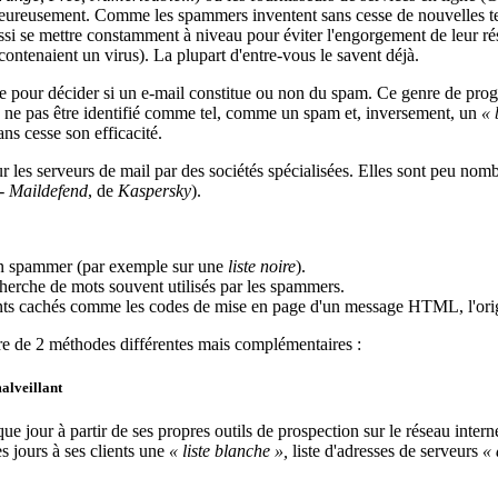
. Heureusement. Comme les spammers inventent sans cesse de nouvelles te
ussi se mettre constamment à niveau pour éviter l'engorgement de leur rése
contenaient un virus). La plupart d'entre-vous le savent déjà.
e pour décider si un e-mail constitue ou non du spam. Ce genre de prog
is ne pas être identifié comme tel, comme un spam et, inversement, un
« 
ns cesse son efficacité.
sur les serveurs de mail par des sociétés spécialisées. Elles sont peu n
-
Maildefend
, de
Kaspersky
).
e un spammer (par exemple sur une
liste noire
).
recherche de mots souvent utilisés par les spammers.
nts cachés comme les codes de mise en page d'un message HTML, l'origi
uvre de 2 méthodes différentes mais complémentaires :
alveillant
 jour à partir de ses propres outils de prospection sur le réseau internet
 jours à ses clients une
« liste blanche »,
liste d'adresses de serveurs
« 