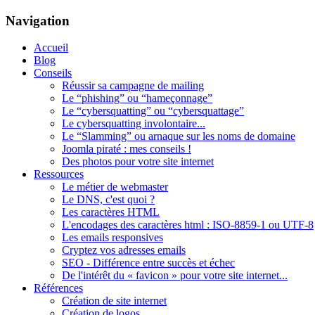
Navigation
Accueil
Blog
Conseils
Réussir sa campagne de mailing
Le “phishing” ou “hameçonnage”
Le “cybersquatting” ou “cybersquattage”
Le cybersquatting involontaire...
Le “Slamming” ou arnaque sur les noms de domaine
Joomla piraté : mes conseils !
Des photos pour votre site internet
Ressources
Le métier de webmaster
Le DNS, c'est quoi ?
Les caractères HTML
L'encodages des caractères html : ISO-8859-1 ou UTF-8
Les emails responsives
Cryptez vos adresses emails
SEO - Différence entre succès et échec
De l'intérêt du « favicon » pour votre site internet...
Références
Création de site internet
Création de logos