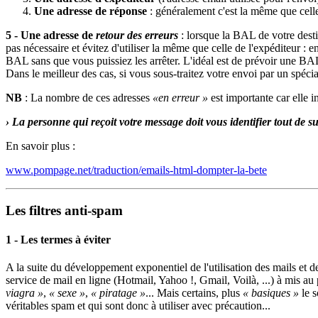
Une adresse de réponse
: généralement c'est la même que celle 
5 - Une adresse de
retour des erreurs
: lorsque la BAL de votre destin
pas nécessaire et évitez d'utiliser la même que celle de l'expéditeur : 
BAL sans que vous puissiez les arrêter. L'idéal est de prévoir une BAL r
Dans le meilleur des cas, si vous sous-traitez votre envoi par un spéc
NB
: La nombre de ces adresses
«en erreur »
est importante car elle i
› La personne qui reçoit votre message doit vous identifier tout de su
En savoir plus :
www.pompage.net/traduction/emails-html-dompter-la-bete
Les filtres anti-spam
1 - Les termes à éviter
A la suite du développement exponentiel de l'utilisation des mails et de
service de mail en ligne (Hotmail, Yahoo !, Gmail, Voilà, ...) à mis a
viagra »
,
« sexe »
,
« piratage »
... Mais certains, plus
« basiques »
le s
véritables spam et qui sont donc à utiliser avec précaution...