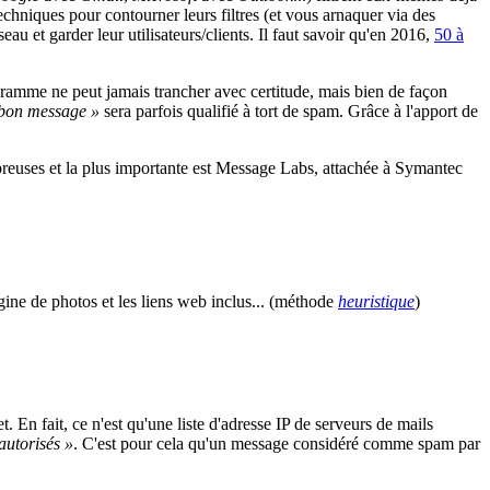
chniques pour contourner leurs filtres (et vous arnaquer via des
au et garder leur utilisateurs/clients. Il faut savoir qu'en 2016,
50 à
ramme ne peut jamais trancher avec certitude, mais bien de façon
bon message »
sera parfois qualifié à tort de spam. Grâce à l'apport de
ombreuses et la plus importante est Message Labs, attachée à Symantec
ne de photos et les liens web inclus... (méthode
heuristique
)
. En fait, ce n'est qu'une liste d'adresse IP de serveurs de mails
autorisés »
. C'est pour cela qu'un message considéré comme spam par