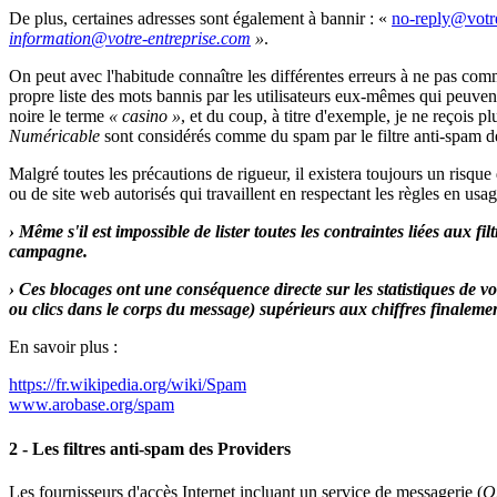
De plus, certaines adresses sont également à bannir : «
»
.
On peut avec l'habitude connaître les différentes erreurs à ne pas comme
propre liste des mots bannis par les utilisateurs eux-mêmes qui peuvent 
noire le terme
« casino »
, et du coup, à titre d'exemple, je ne reçois pl
Numéricable
sont considérés comme du spam par le filtre anti-spam d
Malgré toutes les précautions de rigueur, il existera toujours un risqu
ou de site web autorisés qui travaillent en respectant les règles en us
› Même s'il est impossible de lister toutes les contraintes liées aux 
campagne.
› Ces blocages ont une conséquence directe sur les statistiques de 
ou clics dans le corps du message) supérieurs aux chiffres finalement
En savoir plus :
https://fr.wikipedia.org/wiki/Spam
www.arobase.org/spam
2 - Les filtres anti-spam des Providers
Les fournisseurs d'accès Internet incluant un service de messagerie (
O