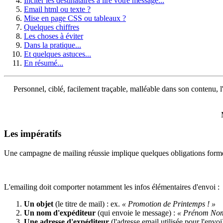
Inciter les destinataires à lire votre message...
Email html ou texte ?
Mise en page CSS ou tableaux ?
Quelques chiffres
Les choses à éviter
Dans la pratique...
Et quelques astuces...
En résumé...
Personnel, ciblé, facilement traçable, malléable dans son contenu, l'e
Les impératifs
Une campagne de mailing réussie implique quelques obligations formel
L'emailing doit comporter notamment les infos élémentaires d'envoi :
Un objet
(le titre de mail) : ex.
« Promotion de Printemps ! »
Un nom d'expéditeur
(qui envoie le message) :
« Prénom No
Une adresse d'expéditeur
(l'adresse email utilisée pour l'envoi