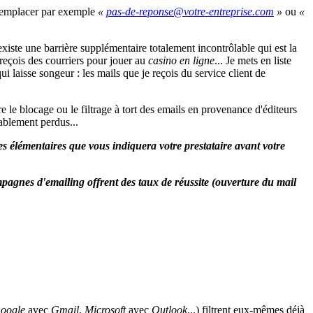
 remplacer par exemple
«
»
ou
«
existe une barrière supplémentaire totalement incontrôlable qui est la
 reçois des courriers pour jouer au
casino en ligne
... Je mets en liste
ui laisse songeur : les mails que je reçois du service client de
re le blocage ou le filtrage à tort des emails en provenance d'éditeurs
iablement perdus...
gles élémentaires que vous indiquera votre prestataire avant votre
mpagnes d'emailing offrent des taux de réussite (ouverture du mail
oogle
avec
Gmail
,
Microsoft
avec
Outlook
...) filtrent eux-mêmes déjà