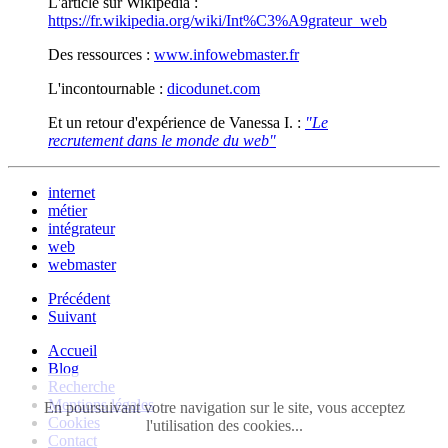
L'article sur Wikipedia :
https://fr.wikipedia.org/wiki/Int%C3%A9grateur_web
Des ressources :
www.infowebmaster.fr
L'incontournable :
dicodunet.com
Et un retour d'expérience de Vanessa I. :
"Le
recrutement dans le monde du web"
internet
métier
intégrateur
web
webmaster
Précédent
Suivant
Accueil
Blog
Recherche
Mentions légales
En poursuivant votre navigation sur le site, vous acceptez
Cookies
l'utilisation des cookies...
Contact