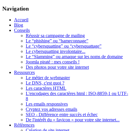
Navigation
Accueil
Blog
Conseils
Réussir sa campagne de mailing
Le “phishing” ou “hameçonnage”
Le “cybersquatting” ou “cybersquattage”
Le cybersquatting involontaire...
Le “Slamming” ou arnaque sur les noms de domaine
Joomla piraté : mes conseils !
Des photos pour votre site internet
Ressources
Le métier de webmaster
Le DNS, c'est quoi ?
Les caractères HTML
L'encodages des caractères html : ISO-8859-1 ou UTF-
8
Les emails responsives
Cryptez vos adresses emails
SEO - Différence entre succès et échec
De l'intérêt du « favicon » pour votre site internet...
Références
Création de site internet