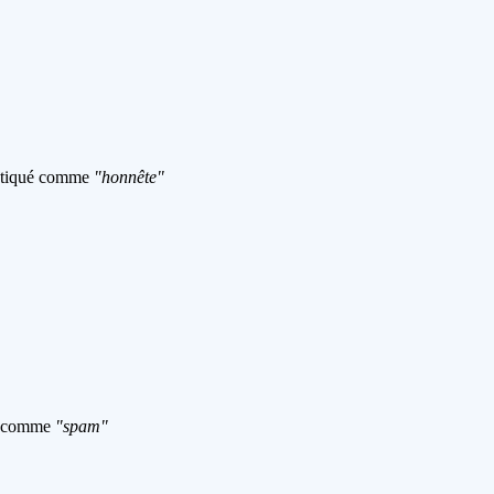
ostiqué comme
"honnête"
ué comme
"spam"