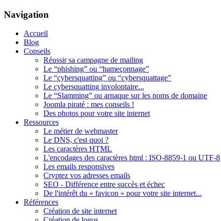
Navigation
Accueil
Blog
Conseils
Réussir sa campagne de mailing
Le “phishing” ou “hameçonnage”
Le “cybersquatting” ou “cybersquattage”
Le cybersquatting involontaire...
Le “Slamming” ou arnaque sur les noms de domaine
Joomla piraté : mes conseils !
Des photos pour votre site internet
Ressources
Le métier de webmaster
Le DNS, c'est quoi ?
Les caractères HTML
L'encodages des caractères html : ISO-8859-1 ou UTF-8
Les emails responsives
Cryptez vos adresses emails
SEO - Différence entre succès et échec
De l'intérêt du « favicon » pour votre site internet...
Références
Création de site internet
Création de logos