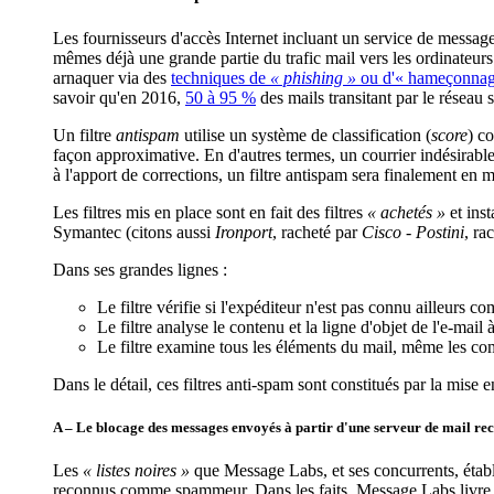
Les fournisseurs d'accès Internet incluant un service de message
mêmes déjà une grande partie du trafic mail vers les ordinateur
arnaquer via des
techniques de
« phishing »
ou d'« hameçonnag
savoir qu'en 2016,
50 à 95 %
des mails transitant par le réseau
Un filtre
antispam
utilise un système de classification (
score
) c
façon approximative. En d'autres termes, un courrier indésirabl
à l'apport de corrections, un filtre antispam sera finalement en 
Les filtres mis en place sont en fait des filtres
« achetés »
et inst
Symantec (citons aussi
Ironport
, racheté par
Cisco
-
Postini
, ra
Dans ses grandes lignes :
Le filtre vérifie si l'expéditeur n'est pas connu ailleur
Le filtre analyse le contenu et la ligne d'objet de l'e-mai
Le filtre examine tous les éléments du mail, même les c
Dans le détail, ces filtres anti-spam sont constitués par la mis
A – Le blocage des messages envoyés à partir d'une serveur de mail re
Les
« listes noires »
que Message Labs, et ses concurrents, établit
reconnus comme spammeur. Dans les faits, Message Labs livre to