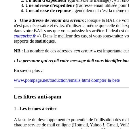
Un nom d'expéditeur
(qui envoie le message) :
« Prén
Une adresse d'expéditeur
(l'adresse email utilisée pour 
Une adresse de réponse
: généralement c'est la même que
5 - Une adresse de
retour des erreurs
: lorsque la BAL de votre
n'est pas nécessaire et évitez d'utiliser la même que celle de l'e
dans votre BAL sans que vous puissiez les arrêter. L'idéal est de
»
). Dans le meilleur des cas, si vous sous-traitez 
rapports de statistiques.
NB
: La nombre de ces adresses
«en erreur »
est importante car
› La personne qui reçoit votre message doit vous identifier tout
En savoir plus :
www.pompage.net/traduction/emails-html-dompter-la-bete
Les filtres anti-spam
1 - Les termes à éviter
A la suite du développement exponentiel de l'utilisation des mail
chaque service de mail en ligne (Hotmail, Yahoo !, Gmail, Voilà,