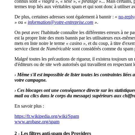
connus sont
« viagra »
,
« sexe »
,
« piratage »
... Mais certains,
termes trop liés aux véritables spam et qui sont donc à utiliser a
De plus, certaines adresses sont également à bannir : «
»
ou
«
»
.
On peut avec l'habitude connaître les différentes erreurs à ne pa
est la propre liste des mots bannis par les utilisateurs eux-même
mets en liste noire le terme
« casino »
, et du coup, à titre d'exem
service client de
Numéricable
sont considérés comme du spam pa
Malgré toutes les précautions de rigueur, il existera toujours un
d'éditeurs ou de site web autorisés qui travaillent en respectant
› Même s'il est impossible de lister toutes les contraintes liée
votre campagne.
› Ces blocages ont une conséquence directe sur les statistiqu
mail ou clics dans le corps du message) supérieurs aux chiffres
En savoir plus :
https://fr.wikipedia.org/wiki/Spam
www.arobase.org/spam
2 - Les filtres anti-spam des Providers