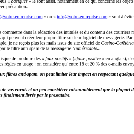
 plus
« basiques »
le sont aussi, notamment en ce qui concerne les objets 
vec précaution...
» ou «
» sont à évite
s commettre dans la rédaction des intitulés et du contenu des courriers m
s qui peuvent créer leur propre filtre sur leur logiciel de messagerie. Pa
ple, je ne reçois plus les mails issus du site officiel de
Casino-Cafétéria
r le filtre anti-spam de la messagerie
Numéricable
...
 risque de produire des
« faux positifs »
(
«false positive »
en anglais), c'e
 les règles en usage : on considère qu' entre 18 et 20 % des e-mails env
s aux filtres anti-spam, on peut limiter leur impact en respectant quel
es de vos envois et on peu considérer raisonnablement que la plupart 
 finalement livrés par le prestataire.