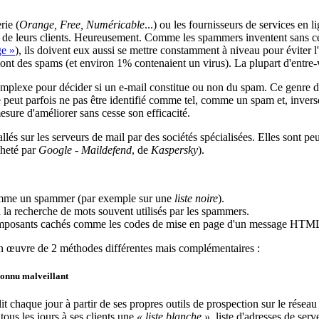
rie (
Orange, Free, Numéricable
...) ou les fournisseurs de services en li
s de leurs clients. Heureusement. Comme les spammers inventent sans ces
e »
), ils doivent eux aussi se mettre constamment à niveau pour éviter l'e
 sont des spams (et environ 1% contenaient un virus). La plupart d'entre-
omplexe pour décider si un e-mail constitue ou non du spam. Ce genre d
e peut parfois ne pas être identifié comme tel, comme un spam et, inver
mesure d'améliorer sans cesse son efficacité.
allés sur les serveurs de mail par des sociétés spécialisées. Elles sont 
cheté par
Google
-
Maildefend
, de
Kaspersky
).
s comme un spammer (par exemple sur une
liste noire
).
l à la recherche de mots souvent utilisés par les spammers.
omposants cachés comme les codes de mise en page d'un message HTML, l
e en œuvre de 2 méthodes différentes mais complémentaires :
connu malveillant
 chaque jour à partir de ses propres outils de prospection sur le réseau i
us les jours à ses clients une
« liste blanche »,
liste d'adresses de ser