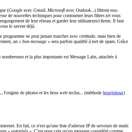
gne (
Google
avec
Gmail
,
Microsoft
avec
Outlook
...) filtrent eux-
se de nouvelles techniques pour contourner leurs filtres (et vous
ngorgement de leur réseau et garder leur utilisateurs/clients. Il faut
vous le savent déjà.
e programme ne peut jamais trancher avec certitude, mais bien de
sement, un
« bon message »
sera parfois qualifié à tort de spam. Grâce
peu nombreuses et la plus importante est Message Labs, attachée à
'origine de photos et les liens web inclus... (méthode
heuristique
)
nternet. En fait, ce n'est qu'une liste d'adresse IP de serveurs de mails
veurs
« autorisés »
. C'est pour cela qu'un message considéré comme