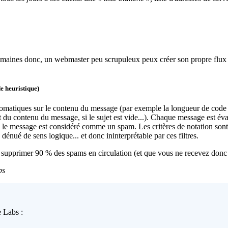
maines donc, un webmaster peu scrupuleux peux créer son propre flux de
e heuristique)
 automatiques sur le contenu du message (par exemple la longueur de co
 et du contenu du message, si le sujet est vide...). Chaque message est éval
 le message est considéré comme un spam. Les critères de notation sont bie
 dénué de sens logique... et donc ininterprétable par ces filtres.
 supprimer 90 % des spams en circulation (et que vous ne recevez donc p
bs
 Labs :