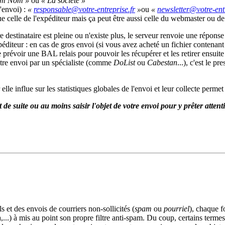
om Nom »
ou
« La société »
l'envoi) :
«
»
ou
«
 celle de l'expéditeur mais ça peut être aussi celle du webmaster ou de v
 destinataire est pleine ou n'existe plus, le serveur renvoie une réponse
xpéditeur : en cas de gros envoi (si vous avez acheté un fichier contenant
 prévoir une BAL relais pour pouvoir les récupérer et les retirer ensuite
votre envoi par un spécialiste (comme
DoList
ou
Cabestan
...), c'est le p
 elle influe sur les statistiques globales de l'envoi et leur collecte pe
 de suite ou au moins saisir l'objet de votre envoi pour y prêter attent
s et des envois de courriers non-sollicités (
spam
ou
pourriel
), chaque f
...) à mis au point son propre filtre anti-spam. Du coup, certains terme