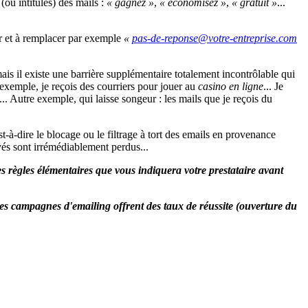
(ou intitulés) des mails :
« gagnez »
,
« économisez »
,
« gratuit »
...
r et à remplacer par exemple
«
ais il existe une barrière supplémentaire totalement incontrôlable qui
r exemple, je reçois des courriers pour jouer au
casino en ligne
... Je
... Autre exemple, qui laisse songeur : les mails que je reçois du
st-à-dire le blocage ou le filtrage à tort des emails en provenance
oyés sont irrémédiablement perdus...
ques règles élémentaires que vous indiquera votre prestataire avant
des campagnes d'emailing offrent des taux de réussite (ouverture du