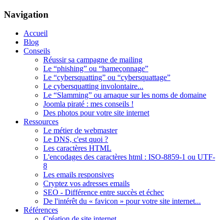
Navigation
Accueil
Blog
Conseils
Réussir sa campagne de mailing
Le “phishing” ou “hameçonnage”
Le “cybersquatting” ou “cybersquattage”
Le cybersquatting involontaire...
Le “Slamming” ou arnaque sur les noms de domaine
Joomla piraté : mes conseils !
Des photos pour votre site internet
Ressources
Le métier de webmaster
Le DNS, c'est quoi ?
Les caractères HTML
L'encodages des caractères html : ISO-8859-1 ou UTF-
8
Les emails responsives
?
Cryptez vos adresses emails
SEO - Différence entre succès et échec
Suivez mes
De l'intérêt du « favicon » pour votre site internet...
Références
conseils...
Création de site internet