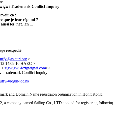
re
gwigwi-Trademark Conflict Inquiry
evoir ça !
ce que je leur répond ?
ussi les .net, .cn ...
ge réexpédié :
>
2012 14:09:16 HAEC >
" <
>>
wi-Trademark Conflict Inquiry
emark and Domain Name registraion organization in Hong Kong.
, a company named Sailing Co., LTD applied for registering followin