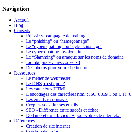
Navigation
Accueil
Blog
Conseils
Réussir sa campagne de mailing
Le “phishing” ou “hameçonnage”
Le “cybersquatting” ou “cybersquattage”
Le cybersquatting involontaire...
Le “Slamming” ou arnaque sur les noms de domaine
Joomla piraté : mes conseils !
Des photos pour votre site internet
Ressources
Le métier de webmaster
Le DNS, c'est quoi ?
Les caractères HTML
L'encodages des caractères html : ISO-8859-1 ou UTF-8
Les emails responsives
Cryptez vos adresses emails
SEO - Différence entre succès et échec
De l'intérêt du « favicon » pour votre site internet...
Références
Création de site internet
Création de logos