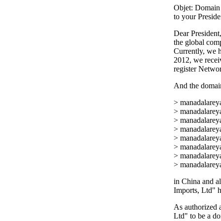
Objet: Domain n
to your Preside
Dear President
the global comp
Currently, we 
2012, we recei
register Netwo
And the domai
> manadalareya
> manadalarey
> manadalarey
> manadalarey
> manadalarey
> manadalareya
> manadalareya
> manadalarey
in China and al
Imports, Ltd" h
As authorized 
Ltd" to be a d