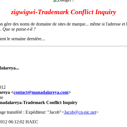
zigwigwi-Trademark Conflict Inquiry
 gère des noms de domaine de sites de marque... même si l'adresse et le l
.
Que se passe-t-il ?
ent le semaine dernière...
dalareya...
012
areya <
>
re
nadalareya-Trademark Conflict Inquiry
ge transféré : Expéditeur: "Jacob"<
>
l 2012 06:12:02 HAEC