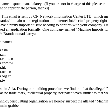
ame dispute: manadalareya (If you are not in charge of this please tran
nt or appropriate person, thanks)
, This email is sent by CN Network Information Center LTD, which ma
anies' domain name registration and internet Intellectual property right 
have a pretty important issue needing to confirm with your company. On
ved an application formally. One company named "Machine Imports, Lt
rk Brand: manadalareya
n names
.asia
a.cn
a.com.cn
a.com.tw
a.hk
.net.cn
.org.cn
a.tw
so in Asia. During our auditing procedure we find out that the alleged
as no trade mark,Intellectual property, nor patent even similar to that w
anti-cybersquatting organization we hereby suspect the alleged "Machin
omain grabber.