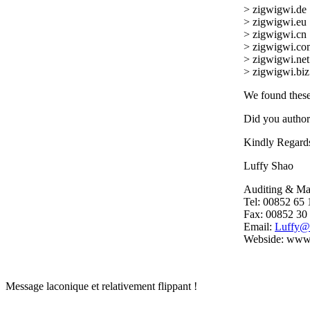
> zigwigwi.de
> zigwigwi.eu
> zigwigwi.cn
> zigwigwi.co
> zigwigwi.net
> zigwigwi.biz
We found these
Did you author
Kindly Regard
Luffy Shao
Auditing & Mar
Tel: 00852 65 
Fax: 00852 30
Email:
Webside: www.
Message laconique et relativement flippant !