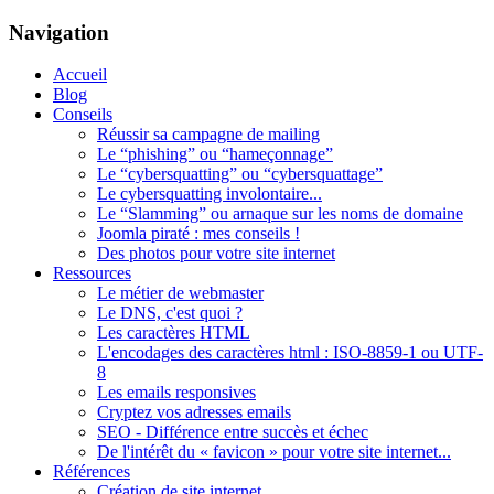
Navigation
Accueil
Blog
Conseils
Réussir sa campagne de mailing
Le “phishing” ou “hameçonnage”
Le “cybersquatting” ou “cybersquattage”
Le cybersquatting involontaire...
Le “Slamming” ou arnaque sur les noms de domaine
Joomla piraté : mes conseils !
Des photos pour votre site internet
Ressources
Le métier de webmaster
Le DNS, c'est quoi ?
Les caractères HTML
L'encodages des caractères html : ISO-8859-1 ou UTF-
8
Les emails responsives
?
Cryptez vos adresses emails
SEO - Différence entre succès et échec
Suivez mes
De l'intérêt du « favicon » pour votre site internet...
Références
conseils...
Création de site internet