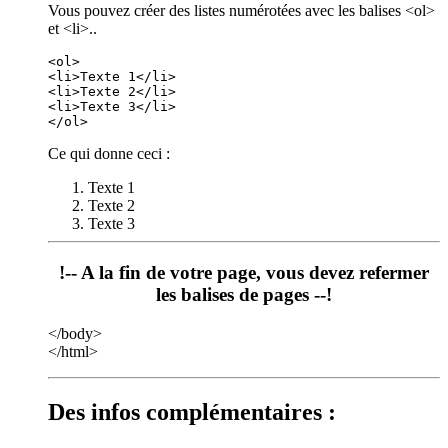
Vous pouvez créer des listes numérotées avec les balises <ol>
et <li>..
<ol>

<li>Texte 1</li>

<li>Texte 2</li>

<li>Texte 3</li>

Ce qui donne ceci :
Texte 1
Texte 2
Texte 3
!-- A la fin de votre page, vous devez refermer
les balises de pages --!
</body>
</html>
Des infos complémentaires :