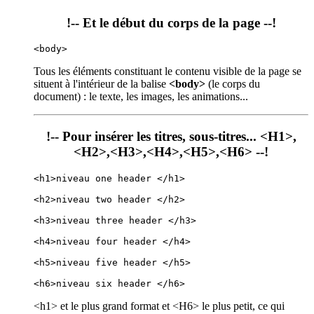
!-- Et le début du corps de la page --!
<body>
Tous les éléments constituant le contenu visible de la page se
situent à l'intérieur de la balise
<body>
(le corps du
document) : le texte, les images, les animations...
!-- Pour insérer les titres, sous-titres... <H1>,
<H2>,<H3>,<H4>,<H5>,<H6> --!
<h1>niveau one header </h1>
<h2>niveau two header </h2>
<h3>niveau three header </h3>
<h4>niveau four header </h4>
<h5>niveau five header </h5>
<h6>niveau six header </h6>
<h1> et le plus grand format et <H6> le plus petit, ce qui