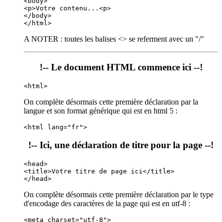
<body>  
<p>Votre contenu...<p> 
</body>  
</html>
A NOTER : toutes les balises <> se referment avec un "/"
!-- Le document HTML commence ici --!
<html>
On complète désormais cette première déclaration par la
langue et son format générique qui est en html 5 :
<html lang="fr">
!-- Ici, une déclaration de titre pour la page --!
<head> 
<title>Votre titre de page ici</title>
</head>
On complète désormais cette première déclaration par le type
d'encodage des caractères de la page qui est en utf-8 :
<meta charset="utf-8">