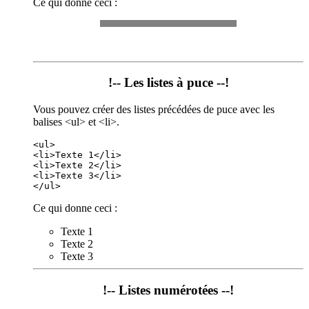
Ce qui donne ceci :
!-- Les listes à puce --!
Vous pouvez créer des listes précédées de puce avec les
balises <ul> et <li>.
<ul>

<li>Texte 1</li>

<li>Texte 2</li>

<li>Texte 3</li>

Ce qui donne ceci :
Texte 1
Texte 2
Texte 3
!-- Listes numérotées --!