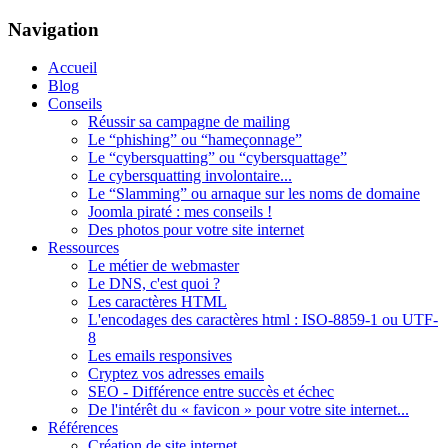
Navigation
Accueil
Blog
Conseils
Réussir sa campagne de mailing
Le “phishing” ou “hameçonnage”
Le “cybersquatting” ou “cybersquattage”
Le cybersquatting involontaire...
Le “Slamming” ou arnaque sur les noms de domaine
Joomla piraté : mes conseils !
Des photos pour votre site internet
Ressources
Le métier de webmaster
Le DNS, c'est quoi ?
Les caractères HTML
L'encodages des caractères html : ISO-8859-1 ou UTF-
8
Les emails responsives
Cryptez vos adresses emails
SEO - Différence entre succès et échec
De l'intérêt du « favicon » pour votre site internet...
Références
Création de site internet