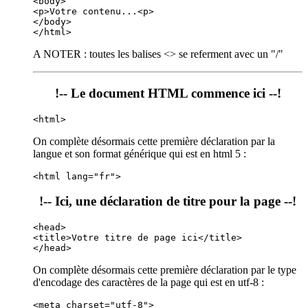
<body>  
<p>Votre contenu...<p> 
</body>  
</html>
A NOTER : toutes les balises <> se referment avec un "/"
!-- Le document HTML commence ici --!
<html>
On complète désormais cette première déclaration par la
langue et son format générique qui est en html 5 :
<html lang="fr">
!-- Ici, une déclaration de titre pour la page --!
<head> 
<title>Votre titre de page ici</title>
</head>
On complète désormais cette première déclaration par le type
d'encodage des caractères de la page qui est en utf-8 :
<meta charset="utf-8">