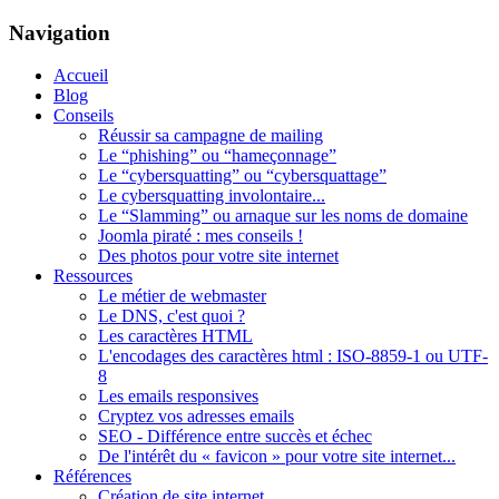
Navigation
Accueil
Blog
Conseils
Réussir sa campagne de mailing
Le “phishing” ou “hameçonnage”
Le “cybersquatting” ou “cybersquattage”
Le cybersquatting involontaire...
Le “Slamming” ou arnaque sur les noms de domaine
Joomla piraté : mes conseils !
Des photos pour votre site internet
Ressources
Le métier de webmaster
Le DNS, c'est quoi ?
Les caractères HTML
L'encodages des caractères html : ISO-8859-1 ou UTF-
8
Les emails responsives
Cryptez vos adresses emails
SEO - Différence entre succès et échec
De l'intérêt du « favicon » pour votre site internet...
Références
Création de site internet