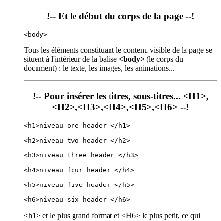
!-- Et le début du corps de la page --!
<body>
Tous les éléments constituant le contenu visible de la page se
situent à l'intérieur de la balise
<body>
(le corps du
document) : le texte, les images, les animations...
!-- Pour insérer les titres, sous-titres... <H1>,
<H2>,<H3>,<H4>,<H5>,<H6> --!
<h1>niveau one header </h1>
<h2>niveau two header </h2>
<h3>niveau three header </h3>
<h4>niveau four header </h4>
<h5>niveau five header </h5>
<h6>niveau six header </h6>
<h1> et le plus grand format et <H6> le plus petit, ce qui