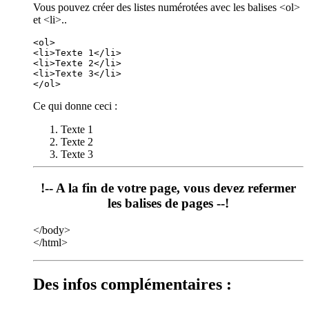
Vous pouvez créer des listes numérotées avec les balises <ol>
et <li>..
<ol>

<li>Texte 1</li>

<li>Texte 2</li>

<li>Texte 3</li>

Ce qui donne ceci :
Texte 1
Texte 2
Texte 3
!-- A la fin de votre page, vous devez refermer
les balises de pages --!
</body>
</html>
Des infos complémentaires :