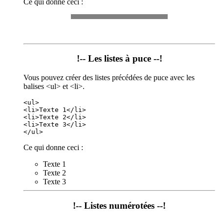
Ce qui donne ceci :
!-- Les listes à puce --!
Vous pouvez créer des listes précédées de puce avec les
balises <ul> et <li>.
<ul>

<li>Texte 1</li>

<li>Texte 2</li>

<li>Texte 3</li>

Ce qui donne ceci :
Texte 1
Texte 2
Texte 3
!-- Listes numérotées --!